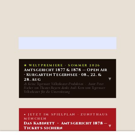
★ WELTPREMIERE · SOMMER 2026
Amtsgericht 1877 & 1878 — Open Air
· Kurgarten Tegernsee · 08., 22. &
▾
28. Aug
⚠ Keine Tegernseer Volkstheater-Produktion · Autor Peter
Fischer von Theater.Bayern dankt Andi Kern vom Tegernseer
Volkstheater für die Unterstützung
● JETZT IM SPIELPLAN · ZUNFTHAUS
MÜNCHEN
Das Kabinett · Amtsgericht 1878 —
▾
Tickets sichern
Bayern Krimi Dinner · Krimitheater · Mehrgang-Menü ·