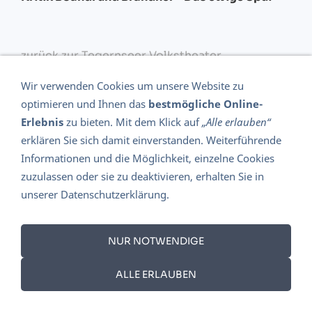
zurück zur Tegernseer Volkstheater
Hauptseite...
Wir verwenden Cookies um unsere Website zu
optimieren und Ihnen das
bestmögliche Online-
Erlebnis
zu bieten. Mit dem Klick auf
„Alle erlauben“
DATENSCHUTZ 2018 - DSGVO
erklären Sie sich damit einverstanden. Weiterführende
DIE GESCHICHTE DES TEGERNSEER VOLKSTHEATERS
Informationen und die Möglichkeit, einzelne Cookies
AMSI KERN
IMPRESSUM
AGB
WIDERRUFSRECHT
zuzulassen oder sie zu deaktivieren, erhalten Sie in
unserer Datenschutzerklärung.
NUR NOTWENDIGE
ALLE ERLAUBEN