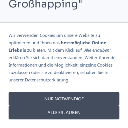
Großhapping"
zurück zur Tegernseer Volkstheater
Hauptseite...
Wir verwenden Cookies um unsere Website zu
optimieren und Ihnen das
bestmögliche Online-
Erlebnis
zu bieten. Mit dem Klick auf
„Alle erlauben“
zurück zur Tegernseer Volkstheater
erklären Sie sich damit einverstanden. Weiterführende
Hauptseite...
Informationen und die Möglichkeit, einzelne Cookies
zuzulassen oder sie zu deaktivieren, erhalten Sie in
unserer Datenschutzerklärung.
DATENSCHUTZ 2018 - DSGVO
DIE GESCHICHTE DES TEGERNSEER VOLKSTHEATERS
NUR NOTWENDIGE
AMSI KERN
IMPRESSUM
AGB
WIDERRUFSRECHT
ALLE ERLAUBEN