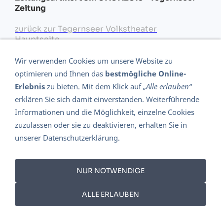
Zeitung
zurück zur Tegernseer Volkstheater
Hauptseite...
Wir verwenden Cookies um unsere Website zu
optimieren und Ihnen das
bestmögliche Online-
zurück zur Tegernseer Volkstheater
Erlebnis
zu bieten. Mit dem Klick auf
„Alle erlauben“
Hauptseite...
erklären Sie sich damit einverstanden. Weiterführende
Informationen und die Möglichkeit, einzelne Cookies
zuzulassen oder sie zu deaktivieren, erhalten Sie in
unserer Datenschutzerklärung.
DATENSCHUTZ 2018 - DSGVO
DIE GESCHICHTE DES TEGERNSEER VOLKSTHEATERS
AMSI KERN
IMPRESSUM
AGB
WIDERRUFSRECHT
NUR NOTWENDIGE
ALLE ERLAUBEN