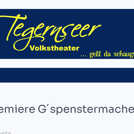
O
remiere G´spenstermache
ite...